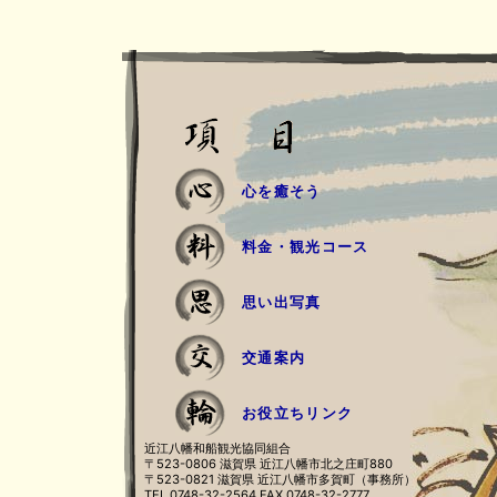
心を癒そう
料金・観光コース
思い出写真
交通案内
お役立ちリンク
近江八幡和船観光協同組合
〒523-0806 滋賀県 近江八幡市北之庄町880
〒523-0821 滋賀県 近江八幡市多賀町（事務所）
TEL 0748-32-2564 FAX 0748-32-2777