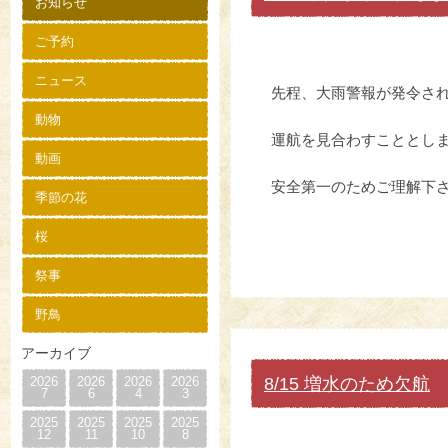
お知らせ
ご予約
ニュース
先程、大雨警報が発令さ
動物
運航を見合わすこととし
動画
安全第一のためご理解下
季節の花
桜
祭事
野鳥
アーカイブ
8/15 増水のため欠航
2026
2026
2026
2026
7
6
4
3
2025
2025
2025
2025
12
11
10
8