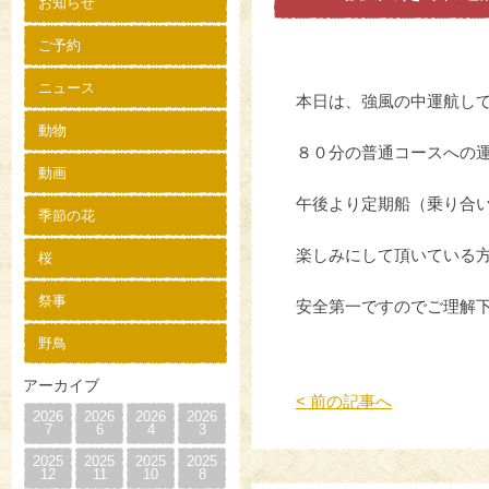
お知らせ
ご予約
ニュース
本日は、強風の中運航し
動物
８０分の普通コースへの
動画
午後より定期船（乗り合
季節の花
楽しみにして頂いている
桜
祭事
安全第一ですのでご理解
野鳥
アーカイブ
< 前の記事へ
2026
2026
2026
2026
7
6
4
3
2025
2025
2025
2025
12
11
10
8