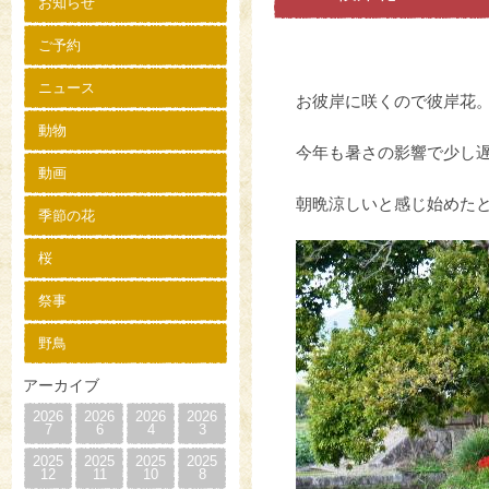
お知らせ
ご予約
ニュース
お彼岸に咲くので彼岸花
動物
今年も暑さの影響で少し
動画
朝晩涼しいと感じ始めた
季節の花
桜
祭事
野鳥
アーカイブ
2026
2026
2026
2026
7
6
4
3
2025
2025
2025
2025
12
11
10
8