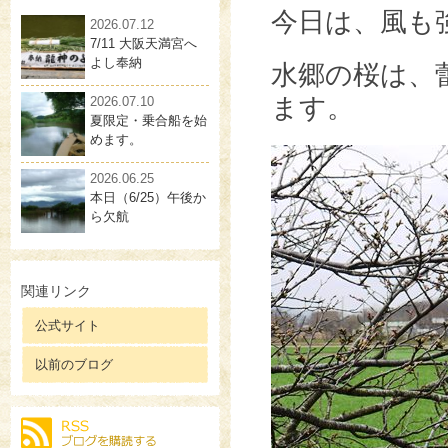
今日は、風も
2026.07.12
7/11 大阪天満宮へ
よし奉納
水郷の桜は、
ます。
2026.07.10
夏限定・乗合船を始
めます。
2026.06.25
本日（6/25）午後か
ら欠航
関連リンク
公式サイト
以前のブログ