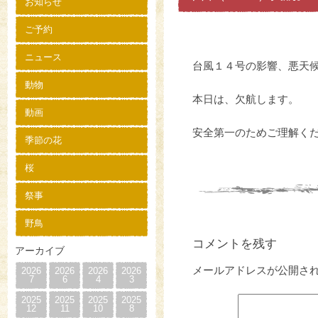
お知らせ
ご予約
ニュース
台風１４号の影響、悪天
動物
本日は、欠航します。
動画
安全第一のためご理解く
季節の花
桜
祭事
野鳥
コメントを残す
アーカイブ
メールアドレスが公開さ
2026
2026
2026
2026
7
6
4
3
2025
2025
2025
2025
12
11
10
8