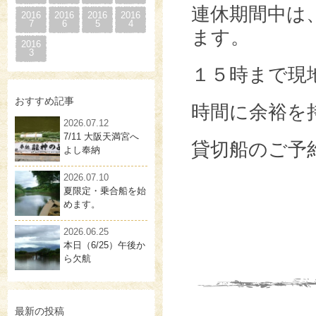
連休期間中は
2016
2016
2016
2016
7
6
5
4
ます。
2016
3
１５時まで現
おすすめ記事
時間に余裕を
2026.07.12
7/11 大阪天満宮へ
貸切船のご予
よし奉納
2026.07.10
夏限定・乗合船を始
めます。
2026.06.25
本日（6/25）午後か
ら欠航
最新の投稿