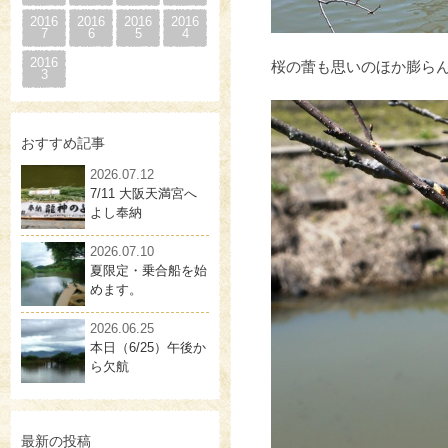
2016
2016
2016
2016
7
6
5
4
2016
桜の蕾も思いのほか膨ら
3
おすすめ記事
2026.07.12
7/11 大阪天満宮へ
よし奉納
2026.07.10
夏限定・乗合船を始
めます。
2026.06.25
本日（6/25）午後か
ら欠航
最新の投稿