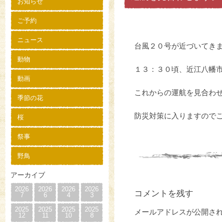
お知らせ
ご予約
ニュース
台風２０号が近づいてき
動物
１３：３０頃、近江八幡
動画
これからの運航を見合わ
季節の花
防災対策に入りますので
桜
祭事
野鳥
アーカイブ
2026
2026
2026
2026
コメントを残す
7
6
4
3
2025
2025
2025
2025
メールアドレスが公開さ
12
11
10
8